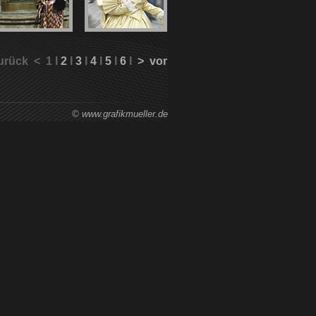
urück < 1 I
2
I
3
I
4
I
5
I
6
I
> vor
© www.grafikmueller.de