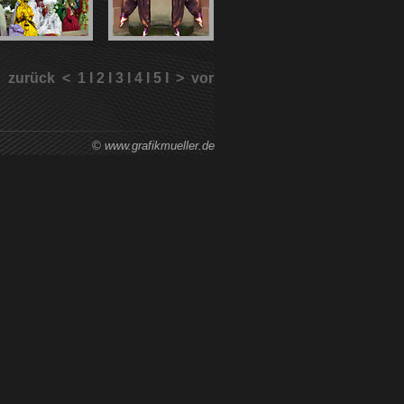
zurück < 1 I 2 I 3 I 4 I 5 I > vor
© www.grafikmueller.de