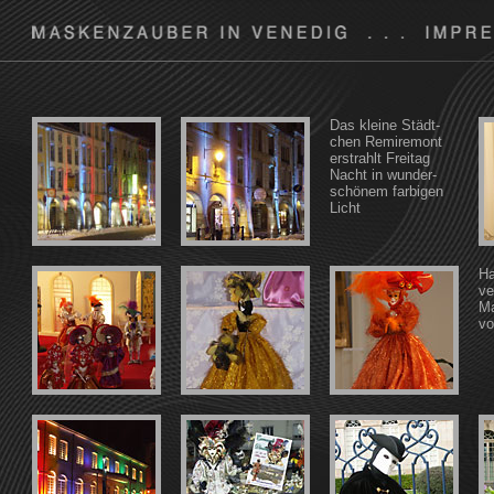
Das kleine Städt-
chen Remiremont
erstrahlt Freitag
Nacht in wunder-
schönem farbigen
Licht
Ha
ve
M
vo